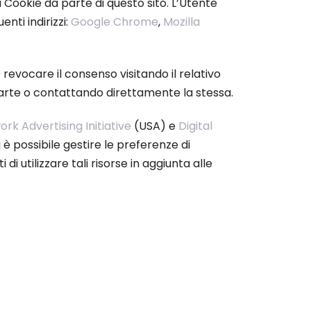
di Cookie da parte di questo sito. L’Utente
nti indirizzi:
Google Chrome
,
Mozilla
 revocare il consenso visitando il relativo
a parte o contattando direttamente la stessa.
rk Advertising Initiative
(USA) e
Digital
 è possibile gestire le preferenze di
di utilizzare tali risorse in aggiunta alle