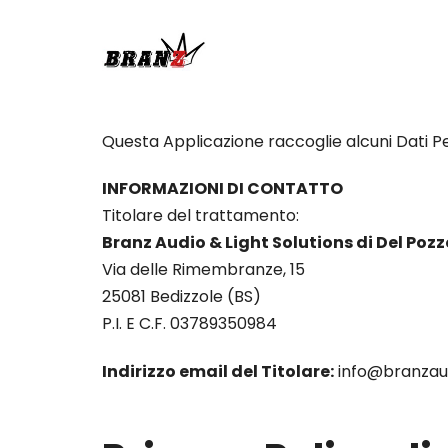
Skip
Skip
links
to
primary
navigation
Skip
Questa Applicazione raccoglie alcuni Dati Per
to
content
INFORMAZIONI DI CONTATTO
Titolare del trattamento:
Branz Audio & Light Solutions di Del Poz
Via delle Rimembranze, 15
25081 Bedizzole (BS)
P.I. E C.F. 03789350984
Indirizzo email del Titolare:
info@branzaud