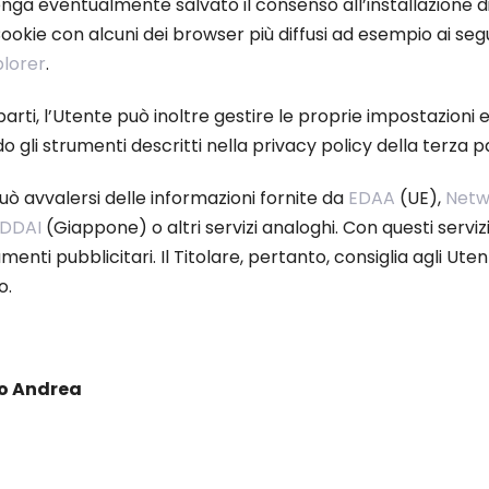
i venga eventualmente salvato il consenso all’installazione 
okie con alcuni dei browser più diffusi ad esempio ai segue
plorer
.
arti, l’Utente può inoltre gestire le proprie impostazioni e
ando gli strumenti descritti nella privacy policy della terz
 avvalersi delle informazioni fornite da
EDAA
(UE),
Netwo
DDAI
(Giappone) o altri servizi analoghi. Con questi servizi
i pubblicitari. Il Titolare, pertanto, consiglia agli Utenti 
o.
zo Andrea