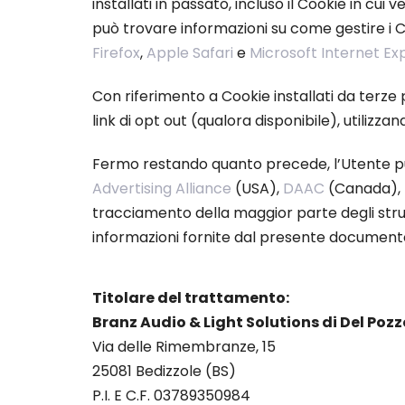
installati in passato, incluso il Cookie in cu
può trovare informazioni su come gestire i Co
Firefox
,
Apple Safari
e
Microsoft Internet Ex
Con riferimento a Cookie installati da terze p
link di opt out (qualora disponibile), utilizz
Fermo restando quanto precede, l’Utente può
Advertising Alliance
(USA),
DAAC
(Canada),
tracciamento della maggior parte degli strument
informazioni fornite dal presente document
Titolare del trattamento:
Branz Audio & Light Solutions di Del Poz
Via delle Rimembranze, 15
25081 Bedizzole (BS)
P.I. E C.F. 03789350984