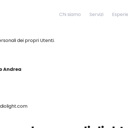
Chi siamo
Servizi
Esperi
sonali dei propri Utenti.
zo Andrea
iolight.com